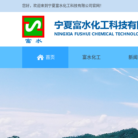
您好，欢迎来到宁夏富水化工科技有限公司官网！
首页
富水化工
新闻