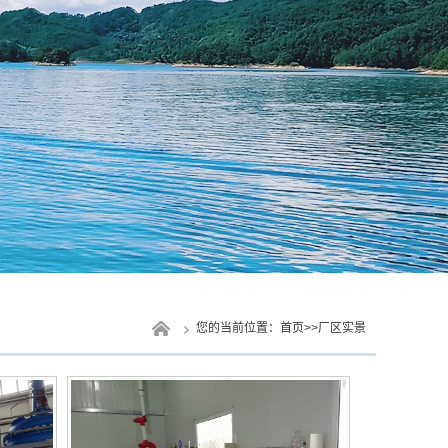
您的当前位置：
首页
>>
厂区实景